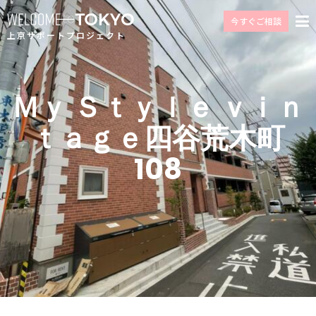
今すぐご相談
上京サポートプロジェクト
Ｍｙ Ｓｔｙｌｅ ｖｉｎ
ｔａｇｅ四⾕荒⽊町
108